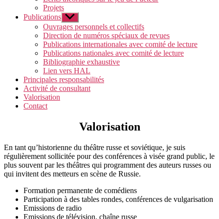
Projets
Publications
Afficher
le
Ouvrages personnels et collectifs
sous-
Direction de numéros spéciaux de revues
menu
Publications internationales avec comité de lecture
Publications nationales avec comité de lecture
Bibliographie exhaustive
Lien vers HAL
Principales responsabilités
Activité de consultant
Valorisation
Contact
Valorisation
En tant qu’historienne du théâtre russe et soviétique, je suis
régulièrement sollicitée pour des conférences à visée grand public, le
plus souvent par les théâtres qui programment des auteurs russes ou
qui invitent des metteurs en scène de Russie.
Formation permanente de comédiens
Participation à des tables rondes, conférences de vulgarisation
Emissions de radio
Emissions de télévision, chaîne russe